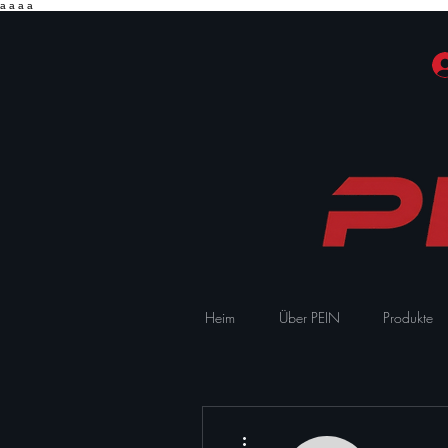
a
a
a
a
Heim
Über PEIN
Produkte
Weitere Optionen