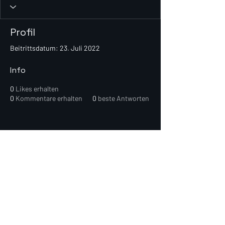
Profil
Beitrittsdatum: 23. Juli 2022
Info
0
Likes erhalten
0
Kommentare erhalten
0
beste Antworten
© 2026 PEIN Gear Mount. Alle
Rechte vorbehalten.
Get new releases, build guides, and
early-access deals.
Subscribe Now