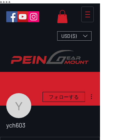
a
a
a
a
USD ($)
その他
フォローする
ych603
ych603